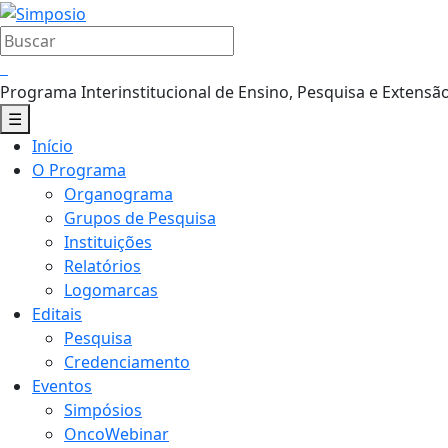
Pular
para
Buscar
o
por:
conteúdo
Programa Interinstitucional de Ensino, Pesquisa e Extensã
☰
Menu
Início
Principal
O Programa
Organograma
Grupos de Pesquisa
Instituições
Relatórios
Logomarcas
Editais
Pesquisa
Credenciamento
Eventos
Simpósios
OncoWebinar