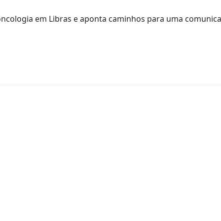
 oncologia em Libras e aponta caminhos para uma comunica
AMPLIA O ACESSO DE PESSOAS SURDAS À INFORMAÇ