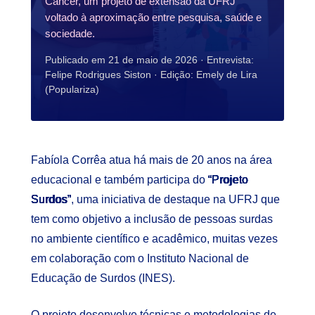
Câncer, um projeto de extensão da UFRJ
voltado à aproximação entre pesquisa, saúde e
sociedade.
Publicado em 21 de maio de 2026 · Entrevista:
Felipe Rodrigues Siston · Edição: Emely de Lira
(Populariza)
Fabíola Corrêa atua há mais de 20 anos na área
educacional e também participa do
“Projeto
Surdos”
, uma iniciativa de destaque na UFRJ que
tem como objetivo a inclusão de pessoas surdas
no ambiente científico e acadêmico, muitas vezes
em colaboração com o Instituto Nacional de
Educação de Surdos (INES).
O projeto desenvolve técnicas e metodologias de