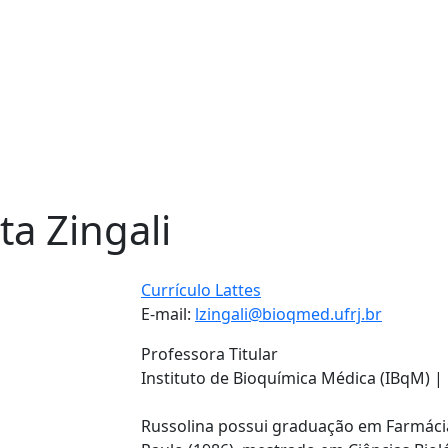
a Zingali
Currículo Lattes
E-mail:
lzingali@bioqmed.ufrj.br
Professora Titular
Instituto de Bioquímica Médica (IBqM) |
Russolina possui graduação em Farmácia