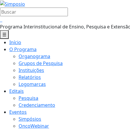
Pular
para
Buscar
o
por:
conteúdo
Programa Interinstitucional de Ensino, Pesquisa e Extensã
☰
Menu
Início
Principal
O Programa
Organograma
Grupos de Pesquisa
Instituições
Relatórios
Logomarcas
Editais
Pesquisa
Credenciamento
Eventos
Simpósios
OncoWebinar