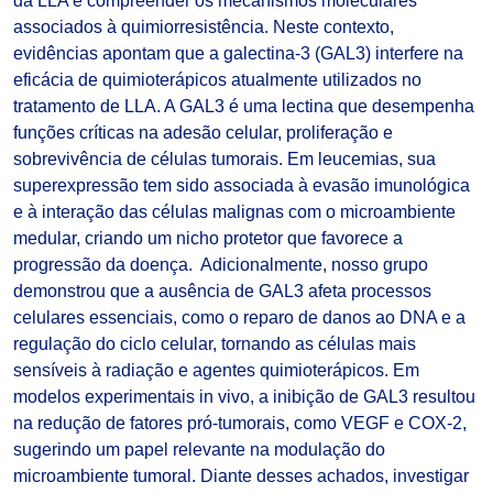
da LLA é compreender os mecanismos moleculares
associados à quimiorresistência. Neste contexto,
evidências apontam que a galectina-3 (GAL3) interfere na
eficácia de quimioterápicos atualmente utilizados no
tratamento de LLA. A GAL3 é uma lectina que desempenha
funções críticas na adesão celular, proliferação e
sobrevivência de células tumorais. Em leucemias, sua
superexpressão tem sido associada à evasão imunológica
e à interação das células malignas com o microambiente
medular, criando um nicho protetor que favorece a
progressão da doença. ​ Adicionalmente, nosso grupo
demonstrou que a ausência de GAL3 afeta processos
celulares essenciais, como o reparo de danos ao DNA e a
regulação do ciclo celular, tornando as células mais
sensíveis à radiação e agentes quimioterápicos. Em
modelos experimentais in vivo, a inibição de GAL3 resultou
na redução de fatores pró-tumorais, como VEGF e COX-2,
sugerindo um papel relevante na modulação do
microambiente tumoral. Diante desses achados, investigar