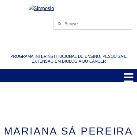
Pular
para
o
Buscar
conteúdo
por:
PROGRAMA INTERINSTITUCIONAL DE ENSINO, PESQUISA E
EXTENSÃO EM BIOLOGIA DO CÂNCER
☰
M
MARIANA SÁ PEREIRA