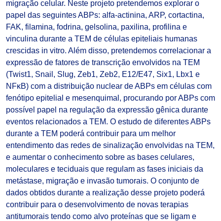
migração celular. Neste projeto pretendemos explorar o
papel das seguintes ABPs: alfa-actinina, ARP, cortactina,
FAK, filamina, fodrina, gelsolina, paxilina, profilina e
vinculina durante a TEM de células epiteliais humanas
crescidas in vitro. Além disso, pretendemos correlacionar a
expressão de fatores de transcrição envolvidos na TEM
(Twist1, Snail, Slug, Zeb1, Zeb2, E12/E47, Six1, Lbx1 e
NFκB) com a distribuição nuclear de ABPs em células com
fenótipo epitelial e mesenquimal, procurando por ABPs com
possível papel na regulação da expressão gênica durante
eventos relacionados a TEM. O estudo de diferentes ABPs
durante a TEM poderá contribuir para um melhor
entendimento das redes de sinalização envolvidas na TEM,
e aumentar o conhecimento sobre as bases celulares,
moleculares e teciduais que regulam as fases iniciais da
metástase, migração e invasão tumorais. O conjunto de
dados obtidos durante a realização desse projeto poderá
contribuir para o desenvolvimento de novas terapias
antitumorais tendo como alvo proteínas que se ligam e