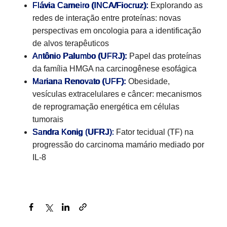
Flávia Carneiro (INCA/Fiocruz):
Explorando as
redes de interação entre proteínas: novas
perspectivas em oncologia para a identificação
de alvos terapêuticos
Antônio Palumbo (UFRJ):
Papel das proteínas
da família HMGA na carcinogênese esofágica
Mariana Renovato (UFF):
Obesidade,
vesículas extracelulares e câncer: mecanismos
de reprogramação energética em células
tumorais
Sandra Konig (UFRJ):
Fator tecidual (TF) na
progressão do carcinoma mamário mediado por
IL-8
Facebook
X
LinkedIn
Link